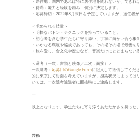
・居住地：国内であれば特に居住地を問わないが、できれ
・待遇：能力と経験を鑑み、個別に決定します。
・応募締切：2022年3月末日を予定していますが、適任者
＜求められる技量＞
・明快なバトン・テクニックを持っていること。
・初心者を含む学生たちに寄り添い、丁寧に向かい合う根
・いかなる環境や編成であっても、その場その場で最善を
・旅を愛し、食文化や歴史など、音楽だけにとどまらない
＜選考（一次：書類と映像／二次：面接）＞
一次選考：
応募用のGoogle Form
に記入して送信してくだ
的に東京にて対面を考えていますが、感染状況によっては
いては、一次選考通過者に面接時にご連絡します。
—
以上となります。学生たちに寄り添うあたたかさを持った
共有: