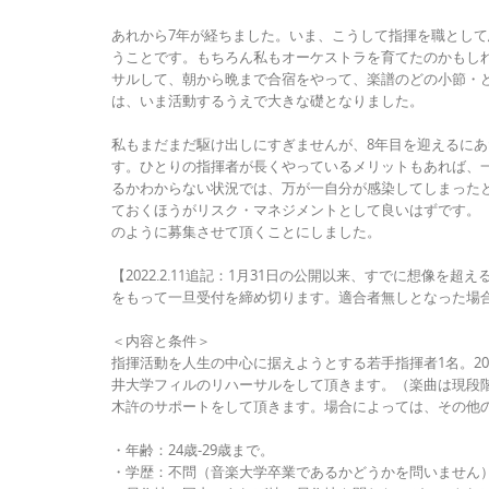
あれから7年が経ちました。いま、こうして指揮を職とし
うことです。もちろん私もオーケストラを育てたのかもしれ
サルして、朝から晩まで合宿をやって、楽譜のどの小節・
は、いま活動するうえで大きな礎となりました。
私もまだまだ駆け出しにすぎませんが、8年目を迎えるに
す。ひとりの指揮者が長くやっているメリットもあれば、
るかわからない状況では、万が一自分が感染してしまった
ておくほうがリスク・マネジメントとして良いはずです。
のように募集させて頂くことにしました。
【2022.2.11追記：1月31日の公開以来、すでに想像を
をもって一旦受付を締め切ります。適合者無しとなった場
＜内容と条件＞
指揮活動を人生の中心に据えようとする若手指揮者1名。20
井大学フィルのリハーサルをして頂きます。（楽曲は現段階で
木許のサポートをして頂きます。場合によっては、その他
・年齢：24歳-29歳まで。
・学歴：不問（音楽大学卒業であるかどうかを問いません