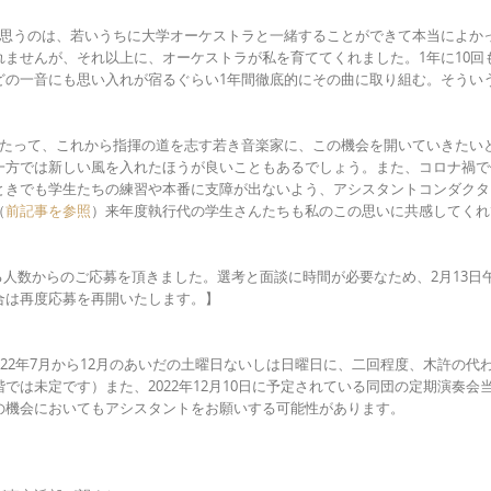
て思うのは、若いうちに大学オーケストラと一緒することができて本当によか
ませんが、それ以上に、オーケストラが私を育ててくれました。1年に10回
どの一音にも思い入れが宿るぐらい1年間徹底的にその曲に取り組む。そうい
あたって、これから指揮の道を志す若き音楽家に、この機会を開いていきたい
一方では新しい風を入れたほうが良いこともあるでしょう。また、コロナ禍で
ときでも学生たちの練習や本番に支障が出ないよう、アシスタントコンダクタ
（
前記事を参照
）来年度執行代の学生さんたちも私のこの思いに共感してくれ
超える人数からのご応募を頂きました。選考と面談に時間が必要なため、2月13日午
合は再度応募を再開いたします。】
22年7月から12月のあいだの土曜日ないしは日曜日に、二回程度、木許の代
は未定です）また、2022年12月10日に予定されている同団の定期演奏会
の機会においてもアシスタントをお願いする可能性があります。
）