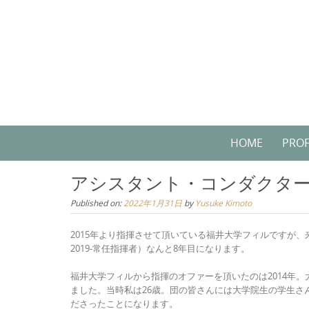
Skip
to
content
Skip
HOME
PROF
to
content
アシスタント・コンダクタ
Published on:
2022年1月31日
by
Yusuke Kimoto
2015年より指揮させて頂いている福井大学フィルですが、来
2019-常任指揮者）なんと8年目になります。
福井大学フィルから指揮のオファーを頂いたのは2014年
ました。当時私は26歳。団の皆さんには大学院生の学生
ださったことになります。