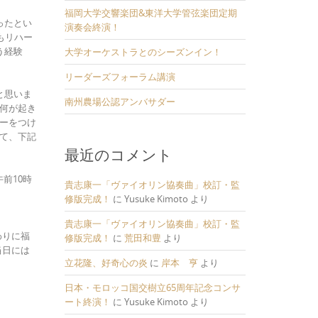
福岡大学交響楽団&東洋大学管弦楽団定期
ったとい
演奏会終演！
もリハー
う経験
大学オーケストラとのシーズンイン！
リーダーズフォーラム講演
と思いま
南州農場公認アンバサダー
何が起き
ーをつけ
て、下記
最近のコメント
前10時
貴志康一「ヴァイオリン協奏曲」校訂・監
修版完成！
に
Yusuke Kimoto
より
貴志康一「ヴァイオリン協奏曲」校訂・監
わりに福
修版完成！
に
荒田和豊
より
当日には
立花隆、好奇心の炎
に
岸本 亨
より
日本・モロッコ国交樹立65周年記念コンサ
ート終演！
に
Yusuke Kimoto
より