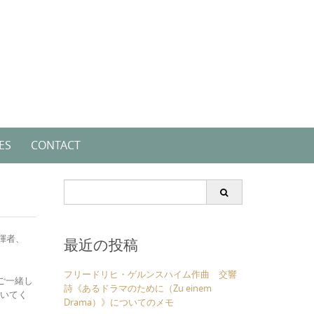
ES
CONTACT
Search
for:
揮者、
最近の投稿
フリードリヒ・ゲルンスハイム作曲 交響
ご一緒し
詩《あるドラマのために（Zu einem
招いてく
Drama）》についてのメモ