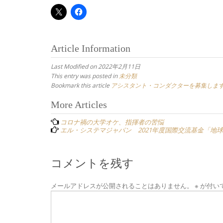
Article Information
Last Modified on 2022年2月11日
This entry was posted in
未分類
Bookmark this article
アシスタント・コンダクターを募集しま
Post
More Articles
navigation
コロナ禍の大学オケ、指揮者の苦悩
エル・システマジャパン 2021年度国際交流基金「地球市民賞」(The Jap
コメントを残す
メールアドレスが公開されることはありません。
※
が付い