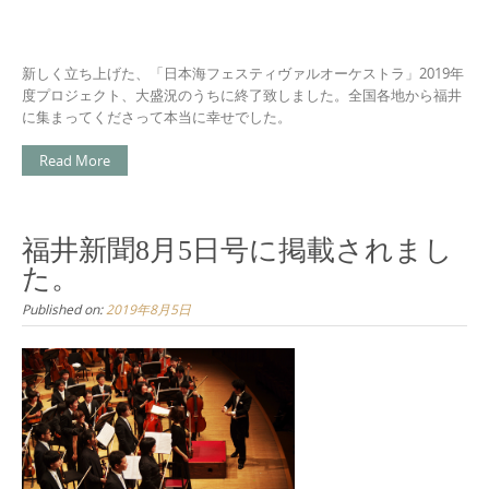
新しく立ち上げた、「日本海フェスティヴァルオーケストラ」2019年
度プロジェクト、大盛況のうちに終了致しました。全国各地から福井
に集まってくださって本当に幸せでした。
Read More
福井新聞8月5日号に掲載されまし
た。
Published on:
2019年8月5日