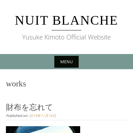
Skip
to
NUIT BLANCHE
content
Yusuke Kimoto Official Website
MENU
Skip
to
works
content
財布を忘れて
Published on:
2019年11月16日