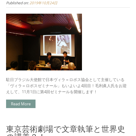
Published on:
2019年10月24日
駐日ブラジル大使館で
日本ヴィラ＝ロボス協会として主催
している
「ヴィラ＝ロボスゼミナール」もいよいよ4回目！毛利眞人氏をお迎
えして、11月1日に第4回ゼミナールを開催します！
Read More
東京芸術劇場で文章執筆と世界史