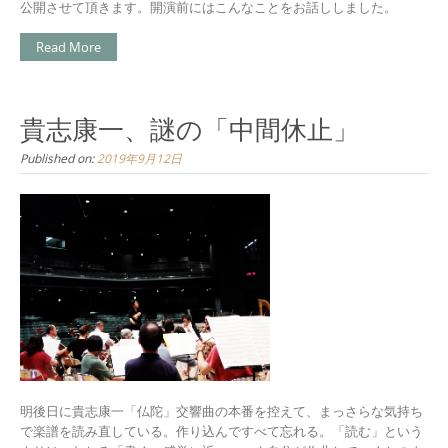
公開させて頂きます。開演前にはこんなことをお話ししました。
Read More
貴志康一、謎の「中間休止」
Published on:
2019年9月12日
明後日に貴志康一「仏陀」交響曲の本番を控えて、まっさらな気持ち
で楽譜を読み直している。作り込んですべて忘れる。「読む」という