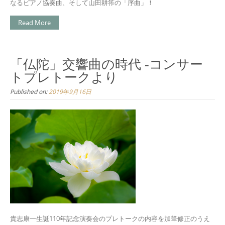
なるピアノ協奏曲、そして山田耕筰の「序曲」！
Read More
「仏陀」交響曲の時代 -コンサー
トプレトークより
Published on:
2019年9月16日
貴志康一生誕110年記念演奏会のプレトークの内容を加筆修正のうえ