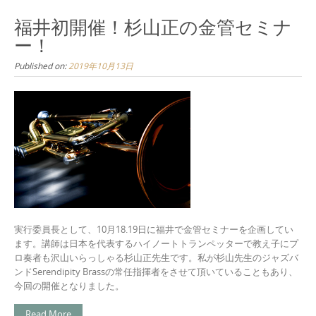
福井初開催！杉山正の金管セミナ
ー！
Published on:
2019年10月13日
実行委員長として、10月18.19日に福井で金管セミナーを企画してい
ます。講師は日本を代表するハイノートトランペッターで教え子にプ
ロ奏者も沢山いらっしゃる杉山正先生です。私が杉山先生のジャズバ
ンドSerendipity Brassの常任指揮者をさせて頂いていることもあり、
今回の開催となりました。
Read More