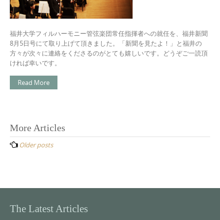
福井大学フィルハーモニー管弦楽団常任指揮者への就任を、福井新聞
8月5日号にて取り上げて頂きました。「新聞を見たよ！」と福井の
方々が次々に連絡をくださるのがとても嬉しいです。どうぞご一読頂
ければ幸いです。
Read More
Posts
More Articles
navigation
Older posts
The Latest Articles