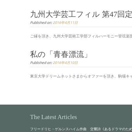
九州大学芸工フィル 第47回
Published on:
2016年4月11日
ご縁を頂き、九州大学芸術工学部フィルハーモニー管弦楽団さ
私の「青春漂流」
Published on:
2016年4月10日
東京大学ドリームネットさまからオファーを頂き、駒場キャン
The Latest Articles
フリードリヒ・ゲルンスハイム作曲 交響詩《あるドラマのために（Z