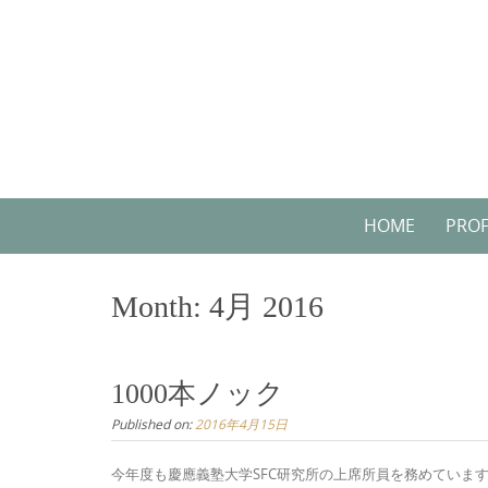
Skip
to
content
Skip
HOME
PROF
to
content
Month:
4月 2016
1000本ノック
Published on:
2016年4月15日
今年度も慶應義塾大学SFC研究所の上席所員を務めています。