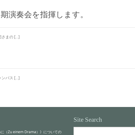
定期演奏会を指揮します。
まの […]
パス […]
Site Search
Search
u einem Drama）》についての