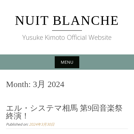
Skip
to
NUIT BLANCHE
content
Yusuke Kimoto Official Website
MENU
Skip
to
Month:
3月 2024
content
エル・システマ相馬 第9回音楽祭
終演！
Published on:
2024年3月30日