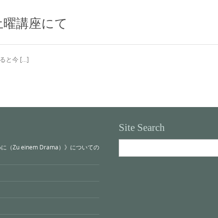
土曜講座にて
今 […]
Site Search
Search
u einem Drama）》についての
for: