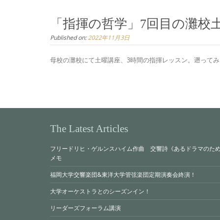
「指揮の哲学」7回目の灘校
Published on:
2022年11月3日
母校の灘校にて土曜講座、3時間の指揮レッスン。遡ってみると
The Latest Articles
フリードリヒ・ゲルンスハイム作曲 交響詩《あるドラマのために（Z
メモ
福岡大学交響楽団&東洋大学管弦楽団定期演奏会終演！
大学オーケストラとのシーズンイン！
リーダーズフォーラム講演