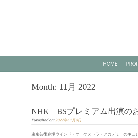
Skip
to
content
Skip
HOME
PROF
to
content
Month:
11月 2022
NHK BSプレミアム出演の
Published on:
2022年11月9日
東京芸術劇場ウインド・オーケストラ・アカデミーのキュレー