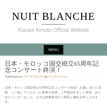
Skip
to
NUIT BLANCHE
content
Yusuke Kimoto Official Website
MENU
Skip
日本・モロッコ国交樹立65周年記
to
念コンサート終演！
content
Published on:
2021年8月29日
by
Yusuke Kimoto
日本・モロッコ国交樹立65周年記念コンサート終演！お越し頂いた皆
様、ご一緒してくださった奏者の皆様、ご声援頂きました皆様、あり
がとうございました。まずは無事終演のご報告と御礼を申し上げま
す。