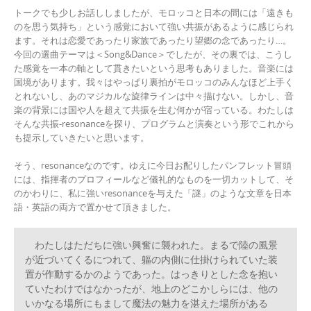
トークでも少しお話ししましたが、モロッコと日本の間には「遠きも
のを思う気持ち」という感覚において強い共振があるように感じられ
ます。それは恋愛であったり家族であったり望郷の念であったり…。
今回の選曲テーマは＜Song&Dance＞でしたが、その裏では、こうし
た感覚を一本の軸として貫きたいという思考もありました。音楽には
国境があります。我々はやっぱり裏拍がモロッコのみんなほど上手く
とれないし、あのマジカルな旋律ラインは中々描けない。しかし、音
楽の背景には国や人を超えて共振を生む何かが宿っている。わたしは
そんな共振-resonanceを探り、プログラムと演奏という形でこれから
も提示していきたいと思います。
そう、resonanceなのです。ゆえに今日お配りしたパンフレット冒頭
には、指揮者のプロフィールなど儀礼的なものを一切カットして、そ
のかわりに、私に強いresonanceを与えた「謎」のような文章を日本
語・英語の両方で置かせて頂きました。
　わたしはただちに強い興奮に襲われた。まるで陸の風景
が近づいてくるにつれて、軀の内側に仕掛けられていた装
置が作動するかのようであった。はっきりとした念を抱い
ていたわけではなかったが、地上のどこかしらには、他の
いかなる場所にもまして魔法の魅力を湛えた場所がある