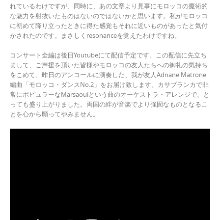
れているわけですが、同時に、あの文章より見事にモロッコの魔術的
な魅力を射抜いたものはないのではないかと思います。私がモロッコ
に初めて降り立ったときに得た感覚もそれに近いものがあったと気付
かされたのです。まさしくresonanceを覚えたわけですね。
コンサート全編は後日Youtubeにて配信予定です。この配信に先立ち
まして、ご声援を頂いた皆様やモロッコの友人たちへの御礼の気持ち
をこめて、昨日のアンコールに演奏した、我が友人Adnane Matrone
編曲「モロッコ・ダンスNo.2」をお届け致します。カサブランカで非
常にポピュラーなMarsaouiという曲のオーケストラ・アレンジで、と
っても盛り上がりました。両国の絆が音楽でより強固なものとなるこ
とを心から願ってやみません。