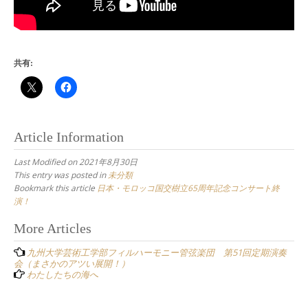
共有:
Article Information
Last Modified on 2021年8月30日
This entry was posted in
未分類
Bookmark this article
日本・モロッコ国交樹立65周年記念コンサート終
演！
Post
More Articles
navigation
九州大学芸術工学部フィルハーモニー管弦楽団 第51回定期演奏
会（まさかのアツい展開！）
わたしたちの海へ