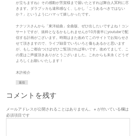
が立ちますね）その感動が芳賀様まで届いたとすれば舞台人冥利に尽
きます。ダラブッカも違和感なく、しかし「こうあるべきではない
か？」というようにハマって嬉しかったです。
ナクソスさんから「東洋組曲」全曲版、ぜひ出したいですよね！コン
サートですが、抜粋となるかもしれませんが10月後半にyoutubeで配
信する計画がございます。時期はまた改めてこのサイトでお知らせさ
せて頂きますので、ライブ録音でいろいろと傷もあるかと思います
が、もしご都合つけばぜひご覧頂ければ幸いです。改めてまして、こ
の度はご声援頂きありがとうございました。これからも末永くどうぞ
よろしくお願いいたします！
木許裕介
返信
コメントを残す
メールアドレスが公開されることはありません。
※
が付いている欄は
必須項目です