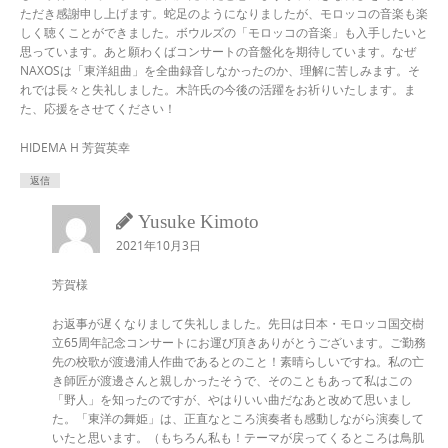
ただき感謝申し上げます。蛇足のようになりましたが、モロッコの音楽も楽
しく聴くことができました。ボウルズの「モロッコの音楽」も入手したいと
思っています。あと願わくばコンサートの音盤化を期待しています。なぜ
NAXOSは「東洋組曲」を全曲録音しなかったのか、理解に苦しみます。そ
れでは長々と失礼しました。木許氏の今後の活躍をお祈りいたします。ま
た、応援をさせてください！
HIDEMA H 芳賀英幸
返信
Yusuke Kimoto
2021年10月3日
芳賀様
お返事が遅くなりまして失礼しました。先日は日本・モロッコ国交樹
立65周年記念コンサートにお運び頂きありがとうございます。ご勤務
先の校歌が渡邊浦人作曲であるとのこと！素晴らしいですね。私の亡
き師匠が渡邊さんと親しかったそうで、そのこともあって私はこの
「野人」を知ったのですが、やはりいい曲だなあと改めて思いまし
た。「東洋の舞姫」は、正直なところ演奏者も感動しながら演奏して
いたと思います。（もちろん私も！テーマが戻ってくるところは鳥肌