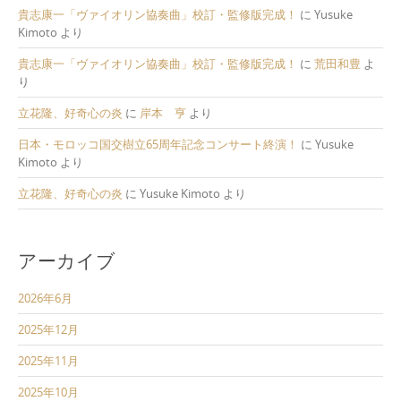
貴志康一「ヴァイオリン協奏曲」校訂・監修版完成！
に
Yusuke
Kimoto
より
貴志康一「ヴァイオリン協奏曲」校訂・監修版完成！
に
荒田和豊
よ
り
立花隆、好奇心の炎
に
岸本 亨
より
日本・モロッコ国交樹立65周年記念コンサート終演！
に
Yusuke
Kimoto
より
立花隆、好奇心の炎
に
Yusuke Kimoto
より
アーカイブ
2026年6月
2025年12月
2025年11月
2025年10月