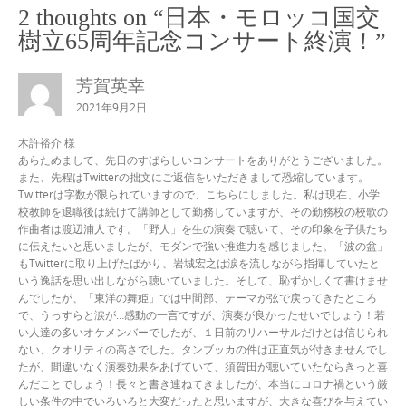
2 thoughts on “
日本・モロッコ国交
樹立65周年記念コンサート終演！
”
芳賀英幸
2021年9月2日
木許裕介 様
あらためまして、先日のすばらしいコンサートをありがとうございました。
また、先程はTwitterの拙文にご返信をいただきまして恐縮しています。
Twitterは字数が限られていますので、こちらにしました。私は現在、小学
校教師を退職後は続けて講師として勤務していますが、その勤務校の校歌の
作曲者は渡辺浦人です。「野人」を生の演奏で聴いて、その印象を子供たち
に伝えたいと思いましたが、モダンで強い推進力を感じました。「波の盆」
もTwitterに取り上げたばかり、岩城宏之は涙を流しながら指揮していたと
いう逸話を思い出しながら聴いていました。そして、恥ずかしくて書けませ
んでしたが、「東洋の舞姫」では中間部、テーマが弦で戻ってきたところ
で、うっすらと涙が…感動の一言ですが、演奏が良かったせいでしょう！若
い人達の多いオケメンバーでしたが、１日前のリハーサルだけとは信じられ
ない、クオリティの高さでした。タンブッカの件は正直気が付きませんでし
たが、間違いなく演奏効果をあげていて、須賀田が聴いていたならきっと喜
んだことでしょう！長々と書き連ねてきましたが、本当にコロナ禍という厳
しい条件の中でいろいろと大変だったと思いますが、大きな喜びを与えてい