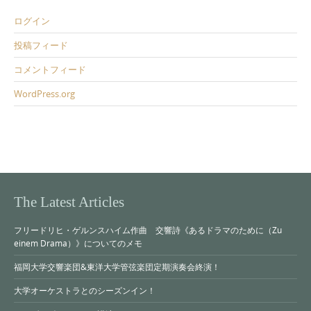
ログイン
投稿フィード
コメントフィード
WordPress.org
The Latest Articles
フリードリヒ・ゲルンスハイム作曲 交響詩《あるドラマのために（Zu
einem Drama）》についてのメモ
福岡大学交響楽団&東洋大学管弦楽団定期演奏会終演！
大学オーケストラとのシーズンイン！