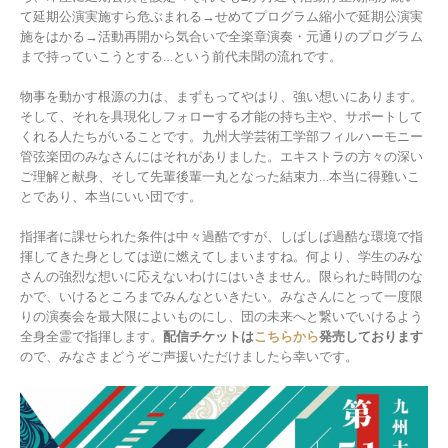
て延期公演実施すら危ぶまれる→せめてプログラム縮小で延期公演実
施をはかる→活動再開から気合いで全楽章演奏・元通りのプログラム
まで持っていこうとする…という前代未聞の流れです。
物事を動かす根源の力は、まずもってやはり、強い想いにあります。
そして、それを具現化しフォローする才能の持ち主や、サポートして
くれる人たちがいることです。九州大学芸術工学部フィルハーモニー
管弦楽団のみなさんにはそれがありました。エキストラの方々の深い
ご理解と献身、そして先輩後輩一丸となった結束力…本当に得難いこ
とであり、本当にいい団です。
指揮者に課せられた条件は中々過酷ですが、しばしば過酷な環境で指
揮してきた身としては逆に燃えてしまいますね。何より、学生のみな
さんの強烈な想いに応えないわけにはいきません。限られた時間のな
かで、いけるところまでみんなといきたい。みなさんにとって一度限
りの演奏会を最大限によいものにし、団の未来へと繋いでいけるよう
全身全霊で指揮します。
配信チケットは
こちらから
発売しております
ので、みなさまどうぞご声援いただけましたら幸いです。