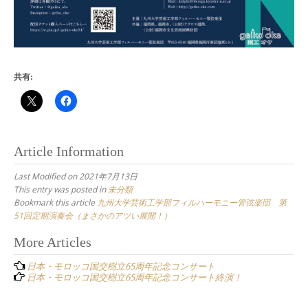
共有:
Article Information
Last Modified on 2021年7月13日
This entry was posted in
未分類
Bookmark this article
九州大学芸術工学部フィルハーモニー管弦楽団 第
51回定期演奏会（まさかのアツい展開！）
Post
More Articles
navigation
日本・モロッコ国交樹立65周年記念コンサート
日本・モロッコ国交樹立65周年記念コンサート終演！