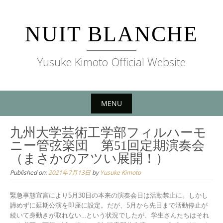
Skip
to
NUIT BLANCHE
content
Yusuke Kimoto Official Website
MENU
Skip
九州大学芸術工学部フィルハーモ
to
ニー管弦楽団 第51回定期演奏会
content
（まさかのアツい展開！）
Published on:
2021年7月13日
by
Yusuke Kimoto
緊急事態宣言により5月30日の本来の演奏会日は活動禁止に。しかし
諦めずに延期公演を即座に設定。だが、5月から先日まで活動停止が
続いて身動きが取れない…という状況でしたが、学生さんたちはそれ