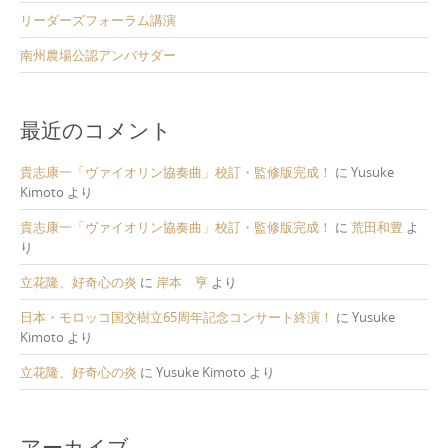
リーダーズフォーラム講演
南州農場公認アンバサダー
最近のコメント
貴志康一「ヴァイオリン協奏曲」校訂・監修版完成！
に
Yusuke
Kimoto
より
貴志康一「ヴァイオリン協奏曲」校訂・監修版完成！
に
荒田和豊
よ
り
立花隆、好奇心の炎
に
岸本 亨
より
日本・モロッコ国交樹立65周年記念コンサート終演！
に
Yusuke
Kimoto
より
立花隆、好奇心の炎
に
Yusuke Kimoto
より