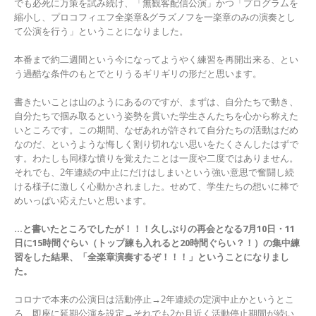
でも必死に万策を試み続け、「無観客配信公演」かつ「プログラムを
縮小し、プロコフィエフ全楽章&グラズノフを一楽章のみの演奏とし
て公演を行う」ということになりました。
本番まで約二週間という今になってようやく練習を再開出来る、とい
う過酷な条件のもとでとりうるギリギリの形だと思います。
書きたいことは山のようにあるのですが、まずは、自分たちで動き、
自分たちで掴み取るという姿勢を貫いた学生さんたちを心から称えた
いところです。この期間、なぜあれが許されて自分たちの活動はだめ
なのだ、というような悔しく割り切れない思いをたくさんしたはずで
す。わたしも同様な憤りを覚えたことは一度や二度ではありません。
それでも、2年連続の中止にだけはしまいという強い意思で奮闘し続
ける様子に激しく心動かされました。せめて、学生たちの想いに棒で
めいっぱい応えたいと思います。
…と書いたところでしたが！！！久しぶりの再会となる7月10日・11
日に15時間ぐらい（トップ練も入れると20時間ぐらい？！）の集中練
習をした結果、「全楽章演奏するぞ！！！」ということになりまし
た。
コロナで本来の公演日は活動停止→2年連続の定演中止かというとこ
ろ、即座に延期公演を設定→それでも2か月近く活動停止期間が続い