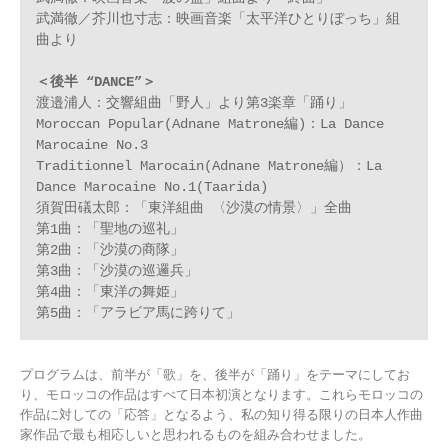
武満徹／芥川也寸志：映画音楽「太平洋ひとりぼっち」組
曲より

＜後半 “DANCE”＞
渡邉浦人：交響組曲「野人」より第3楽章「踊り」

Moroccan Popular(Adnane Matrone編)：La Dance 
Marocaine No.3

Traditionnel Marocain(Adnane Matrone編）：La 
Dance Marocaine No.1(Taarida)

須賀田礒太郎：「東洋組曲 〈沙漠の情景〉」全曲

第1曲：「聖地の巡礼」

第2曲：「沙漠の商隊」

第3曲：「沙漠の巡邏兵」

第4曲：「東洋の舞姫」

第5曲：「アラビア馬に跨りて」
プログラムは、前半が「歌」を、後半が「踊り」をテーマにしてお
り、モロッコの作品はすべて日本初演となります。これらモロッコの
作品に対しての「応答」となるよう、私の知り得る限りの日本人作曲
家作品で最も相応しいと思われるものを組み合わせました。