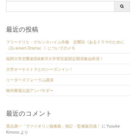
Search
for:
最近の投稿
フリードリヒ・ゲルンスハイム作曲 交響詩《あるドラマのために
（Zu einem Drama）》についてのメモ
福岡大学交響楽団&東洋大学管弦楽団定期演奏会終演！
大学オーケストラとのシーズンイン！
リーダーズフォーラム講演
南州農場公認アンバサダー
最近のコメント
貴志康一「ヴァイオリン協奏曲」校訂・監修版完成！
に
Yusuke
Kimoto
より