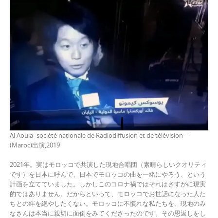
Al Aoula -société nationale de Radiodiffusion et de télévision –
(Maroc)出演,2019
2021年。実はモロッコで共演した現地合唱団（素晴らしいクオリティ
です）を日本に呼んで、日本でモロッコの曲を一緒にやろう、という
計画を立てていました。しかしこのコロナ禍ではそれはさすがに現実
的ではありません。だからといって、モロッコでお世話になった人た
ちとの絆を絶やしたくない。モロッコに不慣れな私たちを、現地のみ
なさんは本当に親切に面倒をみてくださったのです。その恩返しをし