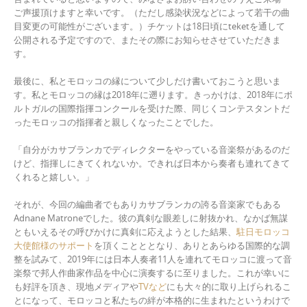
ご声援頂けますと幸いです。（ただし感染状況などによって若干の曲
目変更の可能性がございます。）チケットは18日頃にteketを通して
公開される予定ですので、またその際にお知らせさせていただきま
す。
最後に、私とモロッコの縁について少しだけ書いておこうと思いま
す。私とモロッコの縁は2018年に遡ります。きっかけは、2018年にポ
ルトガルの国際指揮コンクールを受けた際、同じくコンテスタントだ
ったモロッコの指揮者と親しくなったことでした。
「自分がカサブランカでディレクターをやっている音楽祭があるのだ
けど、指揮しにきてくれないか。できれば日本から奏者も連れてきて
くれると嬉しい。」
それが、今回の編曲者でもありカサブランカの誇る音楽家でもある
Adnane Matroneでした。彼の真剣な眼差しに射抜かれ、なかば無謀
ともいえるその呼びかけに真剣に応えようとした結果、
駐日モロッコ
大使館様のサポート
を頂くことととなり、ありとあらゆる国際的な調
整を試みて、2019年には日本人奏者11人を連れてモロッコに渡って音
楽祭で邦人作曲家作品を中心に演奏するに至りました。これが幸いに
も好評を頂き、現地メディアや
TVなど
にも大々的に取り上げられるこ
とになって、モロッコと私たちの絆が本格的に生まれたというわけで