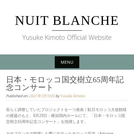
Skip
to
NUIT BLANCHE
content
Yusuke Kimoto Official Website
MENU
Skip
日本・モロッコ国交樹立65周年記
to
念コンサート
content
Published on:
2021年7月10日
by
Yusuke Kimoto
長らく調整していたプロジェクトを一つ発表！駐日モロッコ大使館様
の後援のもと、8月29日：横浜関内ホールにて、「日本・モロッコ国
交樹立65周年記念コンサート」を指揮します。
カサブランカで指揮した際に出会ったモロッコ音楽（Adnane