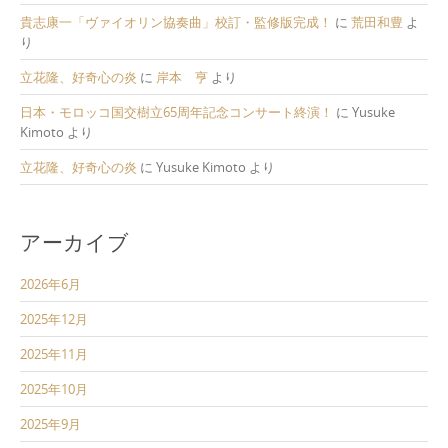
貴志康一「ヴァイオリン協奏曲」校訂・監修版完成！
に
荒田和豊
よ
り
立花隆、好奇心の炎
に
岸本 亨
より
日本・モロッコ国交樹立65周年記念コンサート終演！
に
Yusuke
Kimoto
より
立花隆、好奇心の炎
に
Yusuke Kimoto
より
アーカイブ
2026年6月
2025年12月
2025年11月
2025年10月
2025年9月