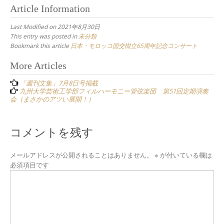
Article Information
Last Modified on 2021年8月30日
This entry was posted in
未分類
Bookmark this article
日本・モロッコ国交樹立65周年記念コンサート
Post
More Articles
navigation
「週刊文集」7月8日号掲載
九州大学芸術工学部フィルハーモニー管弦楽団 第51回定期演奏
会（まさかのアツい展開！）
コメントを残す
メールアドレスが公開されることはありません。
※
が付いている欄は
必須項目です