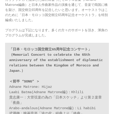
Matrone編曲）と日本人作曲家作品の演奏を通じて、音楽で両国に橋
を架け、国交樹立65周年を記念したいと思います。オーケストラはこ
のために「日本・モロッコ国交樹立65周年記念オーケストラ」を特別
編成いたしました。
プログラムは下記になります。多くの方々のサポートを頂き、渾身の
プログラムが完成しました。
「日本・モロッコ国交樹立65周年記念コンサート」
（Memorial Concert to celebrate the 65th 
anniversary of the establishment of diplomatic 
relations between the Kingdom of Morocco and 
Japan.）
＜前半 “SONG” ＞
Adnane Matrone: Hijaz

Laabi Batma(Adnane Matrone編)：Khlili

貴志康一：大管弦楽の為の「日本スケッチ」より第２楽章
「夜曲」

Arabo-andalous(Adnane Matrone編)：Li habibi

武満徹：映画音楽「波の盆」組曲より「終曲」
