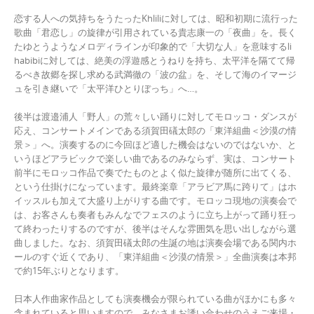
恋する人への気持ちをうたったKhliliに対しては、昭和初期に流行った
歌曲「君恋し」の旋律が引用されている貴志康一の「夜曲」を。長く
たゆとうようなメロディラインが印象的で「大切な人」を意味するli
habibiに対しては、絶美の浮遊感とうねりを持ち、太平洋を隔てて帰
るべき故郷を探し求める武満徹の「波の盆」を、そして海のイマージ
ュを引き継いで「太平洋ひとりぼっち」へ…。
後半は渡邉浦人「野人」の荒々しい踊りに対してモロッコ・ダンスが
応え、コンサートメインである須賀田礒太郎の「東洋組曲＜沙漠の情
景＞」へ。演奏するのに今回ほど適した機会はないのではないか、と
いうほどアラビックで楽しい曲であるのみならず、実は、コンサート
前半にモロッコ作品で奏でたものとよく似た旋律が随所に出てくる、
という仕掛けになっています。最終楽章「アラビア馬に跨りて」はホ
イッスルも加えて大盛り上がりする曲です。モロッコ現地の演奏会で
は、お客さんも奏者もみんなでフェスのように立ち上がって踊り狂っ
て終わったりするのですが、後半はそんな雰囲気を思い出しながら選
曲しました。なお、須賀田礒太郎の生誕の地は演奏会場である関内ホ
ールのすぐ近くであり、「東洋組曲＜沙漠の情景＞」全曲演奏は本邦
で約15年ぶりとなります。
日本人作曲家作品としても演奏機会が限られている曲がほかにも多々
含まれていると思いますので、みなさまお誘い合わせのうえご来場・