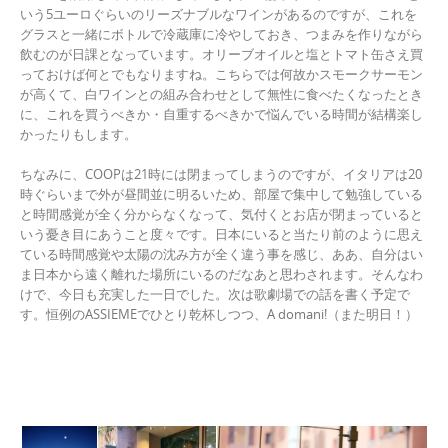
いう5ユーロぐらいのリーズナブルなワインがあるのですが、これを
グラスと一緒にボトルで冷蔵庫に冷やしておき、つまみを作りながら
飲むのが日課となっています。オリーブオイルと塩とトマト缶さえ買
っておけば何とでもなりますね。こちらでは何故かスモークサーモン
が高くて、白ワインとの組み合わせとして無性に食べたくなったとき
に、これを買うべきか・自重するべきかで悩んでいる時間が結構楽し
かったりもします。
ちなみに、COOPは21時には閉まってしまうのですが、イタリアは20
時ぐらいまで外が昼間並に明るいため、部屋で集中して勉強している
と時間感覚が全く分からなくなって、気付くとお店が閉まっていると
いう憂き目にあうこと度々です。日本にいると当たり前のように思え
ている時間感覚や太陽の沈み方が全く違う事を感じ、ああ、自分はい
ま日本から遠く離れた場所にいるのだなあと思わされます。そんなわ
けで、今日も充実した一日でした。次は歌劇場での話を書く予定で
す。恒例のASSIEMEでひとり乾杯しつつ、A domani!（また明日！）