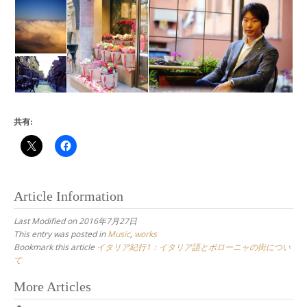
共有:
Article Information
Last Modified on 2016年7月27日
This entry was posted in
Music
,
works
Bookmark this article
イタリア紀行1：イタリア語とボローニャの街につい
て
Post
More Articles