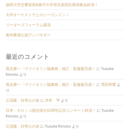
福岡大学交響楽団&東洋大学管弦楽団定期演奏会終演！
大学オーケストラとのシーズンイン！
リーダーズフォーラム講演
南州農場公認アンバサダー
最近のコメント
貴志康一「ヴァイオリン協奏曲」校訂・監修版完成！
に
Yusuke
Kimoto
より
貴志康一「ヴァイオリン協奏曲」校訂・監修版完成！
に
荒田和豊
よ
り
立花隆、好奇心の炎
に
岸本 亨
より
日本・モロッコ国交樹立65周年記念コンサート終演！
に
Yusuke
Kimoto
より
立花隆、好奇心の炎
に
Yusuke Kimoto
より