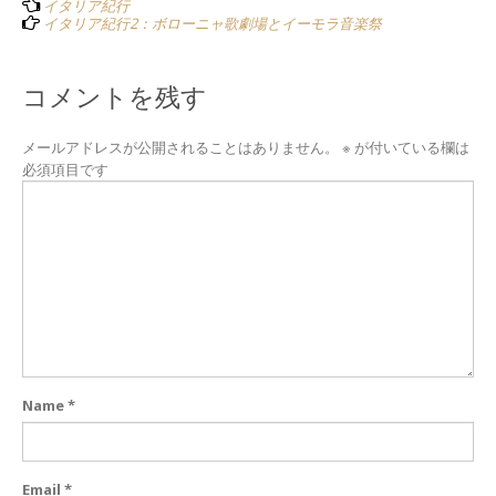
navigation
イタリア紀行
イタリア紀行2：ボローニャ歌劇場とイーモラ音楽祭
コメントを残す
メールアドレスが公開されることはありません。
※
が付いている欄は
必須項目です
Name
*
Email
*