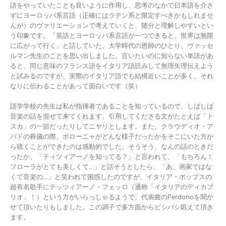
語をやっていたことも良いように作用し、思考のなかで日本語を介さ
ずにヨーロッパ系言語（正確にはラテン系と限定すべきかもしれませ
んが）のヴァリエーションで考えていくと、随分と理解しやすいとい
う印象です。「英語とヨーロッパ系言語が一つできると、世界は無限
に広がって行く」と話していた、大学時代の恩師のひとり、ヴァッセ
ルマン先生のことを思い出しました。言いたいのに知らない単語があ
ると、同じ意味のフランス語をイタリア語読みして無理矢理伝えよう
と試みるのですが、実際のイタリア語でも結構近いことが多く、それ
なりに伝わることがあって面白いです（笑）
語学学校の先生は私が指揮者であることを知っているので、しばしば
音楽の話を混ぜて来てくれます。引用してくださる文がたとえば「ト
スカ」の一節だったりしてニヤリとします。また、クラウディオ・ア
バドの葬儀の際、ボローニャがどんな様子だったかをそこにいた方か
ら聴くことができたのは感動的でした。そうそう、なんの話のときだ
ったか、「ティツィアーノを知ってる？」と言われて、「もちろん！
フローラがとても美しくて…」と話そうとしたら、「あ、画家ではな
くて音楽の…」と笑われて困惑したのですが、イタリア・ポップスの
超有名歌手にテッツィアーノ・フェッロ（通称「イタリアのディカプ
リオ」！）という方がいらっしゃるようで、代表曲のPerdonoを聞か
せて頂いたりもしました。この調子で多方面からビシバシ鍛えて頂き
ます。