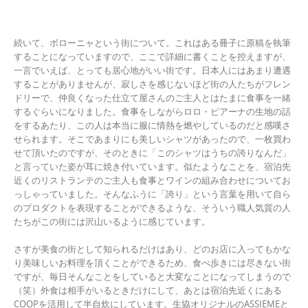
続いて、ボローニャという街について。これはある冊子に原稿を執筆
することになっていますので、ここで詳細に書くことを控えますが、
一言でいえば、とっても居心地がいい街です。日本人にはあまり遭遇
することがありませんが、寂しさを感じないほど街の人たちがフレン
ドリーで、仲良くなった仕立て屋さんのご主人とはたまに食事を一緒
するぐらいになりました。食事をしながらロロ・ピアーナの生地の話
をするあたり、この人は本当に服に情熱を燃やしているのだと感嘆さ
せられます。そこであまりにも美しいシャツがあったので、一枚買わ
せて頂いたのですが、そのときに「このシャツはうちの誇りなんだ」
と言っていた姿が耳に焼き付いています。似たようなことを、宿泊先
近くのリストランテのご主人も食事とワインの組み合わせについてお
っしゃっていました。そんなふうに「誇り」という言葉を用いて自ら
のプロダクトを表現することができるような、そういう職人気質の人
たちがこの街には沢山いるように感じています。
さすが美食の街として知られるだけはあり、どのお店に入ってもかな
り美味しいお料理を頂くことができるため、食べ歩きには尽きない街
ですが、毎日そんなことをしていると大変なことになってしまうので
（笑）外食は相手がいるときだけにして、あとは宿泊先近くにある
COOPを活用して半自炊にしています。生協オリジナルのASSIEMEと