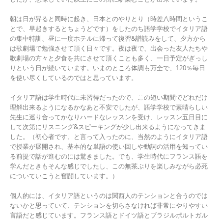
朝は日が昇ると同時に起き、日本とのやりとり（時差八時間というこ
とで、早起きするとちょうどです）をしたのち語学学校でイタリア語
の集中特訓、昼に一度ホテルに帰って復習&譜読みをして、夕方から
は歌劇場で勉強させて頂く日々です。夜は夜で、出会った友人たちや
歌劇場の方々と夕食を共にさせて頂くことも多く、一日予定がぎっし
りという日が続いています。いまのところ体調も万全で、120％毎日
を使い尽くしているのではと思っています。
イタリア語は学生時代に未習得だったので、この短い期間でどれだけ
理解出来るようになるかなあと不安でしたが、語学学校で素晴らしい
先生に巡り合ってかなりハードなレッスンを受け、レッスン五日目に
して次第にリスニング&スピーキングが少し出来るようになってきま
した。（初心者です、と言って入ったのに、当然のようにイタリア語
で授業が展開され、基本的な単語の使い回しや動詞の活用を知ってい
る前提で話が進むのには驚きました。でも、学生時代にフランス語を
学んだときもそんな感じでしたし、この無茶ぶりを楽しみながら必死
についていこうと奮闘しています。）
個人的には、イタリア語というのは関西人のテンションと合うのでは
ないかと思っていて、テンションを切らさなければ非常にやりやすい
言語だと感じています。フランス語とドイツ語とブラジルポルトガル