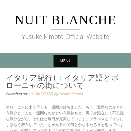
Skip
to
NUIT BLANCHE
content
Yusuke Kimoto Official Website
MENU
Skip
イタリア紀行1：イタリア語とボ
to
ローニャの街について
content
Published on:
2016年7月27日
by
Yusuke Kimoto
ボローニャに来て早くも一週間が経ちました。もう一週間なのかとい
う気分と、まだ一週間なのかという気持ちと、両方が混在して不思議
な気分ながら、それほど毎日が充実しています。フランスとドイツに
しばらく滞在していたことがあるので何とかなるだろうと思っていま
したが、想像していた以上にこの街に馴染むことが出来ています。