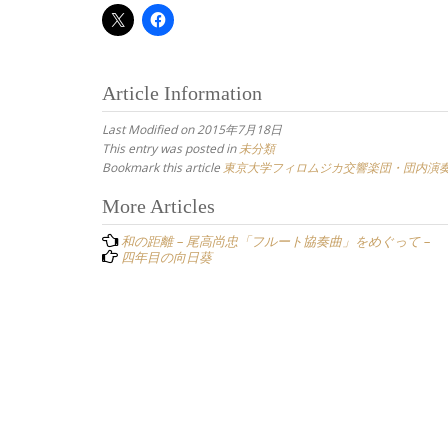
Article Information
Last Modified on 2015年7月18日
This entry was posted in
未分類
Bookmark this article
東京大学フィロムジカ交響楽団・団内演
Post
More Articles
navigation
和の距離 – 尾高尚忠「フルート協奏曲」をめぐって –
四年目の向日葵