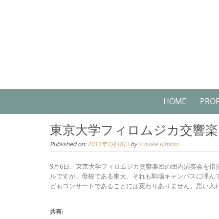
Skip
to
content
Skip
HOME
PROF
to
content
東京大学フィロムジカ交響楽
Published on:
2015年7月18日
by
Yusuke Kimoto
9月6日、東京大学フィロムジカ交響楽団の団内演奏会を
ルですが、母校である東大、それも駒場キャンパスに呼ん
どもコンサートであることには変わりありません。思い入
共有: