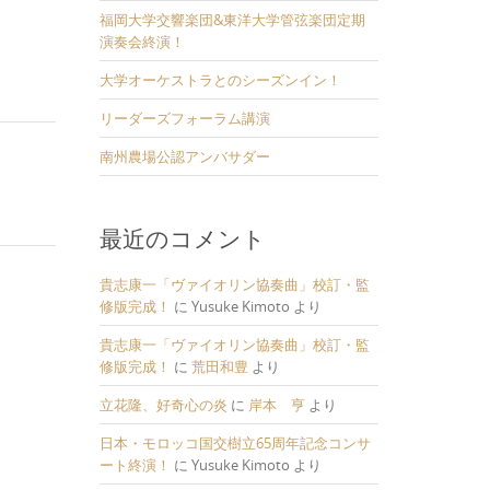
福岡大学交響楽団&東洋大学管弦楽団定期
演奏会終演！
大学オーケストラとのシーズンイン！
リーダーズフォーラム講演
南州農場公認アンバサダー
最近のコメント
貴志康一「ヴァイオリン協奏曲」校訂・監
修版完成！
に
Yusuke Kimoto
より
貴志康一「ヴァイオリン協奏曲」校訂・監
修版完成！
に
荒田和豊
より
立花隆、好奇心の炎
に
岸本 亨
より
日本・モロッコ国交樹立65周年記念コンサ
ート終演！
に
Yusuke Kimoto
より