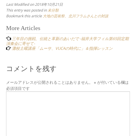
Last Modified on 2018年10月21日
This entry was posted in
未分類
Bookmark this article
大地の芸術祭、北川フラムさんとの対談
Post
More Articles
navigation
三年目の挑戦、伝統と革新のあいだで -福井大学フィル第65回定期
演奏会に寄せて-
灘校土曜講座「ムーサ、VUCAの時代に」＆指揮レッスン
コメントを残す
メールアドレスが公開されることはありません。
※
が付いている欄は
必須項目です