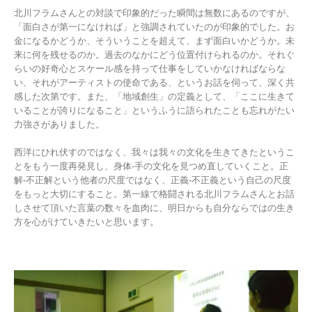
北川フラムさんとの対談で印象的だった瞬間は無数にあるのですが、
「面白さが第一になければ」と強調されていたのが印象的でした。お
金になるかどうか、そういうことを超えて、まず面白いかどうか。未
来に何を残せるのか。過去のなかにどう位置付けられるのか。それぐ
らいの好奇心とスケール感を持って仕事をしていかなければならな
い、それがアーティストの使命である、というお話を伺って、深く共
感した次第です。また、「地域創生」の定義として、「ここに生きて
いることが誇りになること」というふうに語られたことも忘れがたい
力強さがありました。
西洋にひれ伏すのではなく、我々は我々の文化を生きてきたというこ
とをもう一度再発見し、身体-手の文化を見つめ直していくこと。正
解-不正解という他者の尺度ではなく、正義-不正義という自己の尺度
をもっと大切にすること。第一線で格闘される北川フラムさんとお話
しさせて頂いた言葉の数々を血肉に、明日からも自分ならではの生き
方を心がけていきたいと思います。