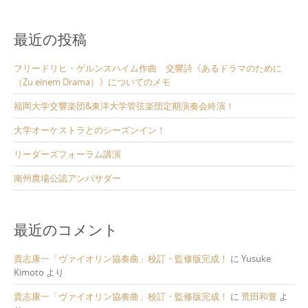
最近の投稿
フリードリヒ・ゲルンスハイム作曲 交響詩《あるドラマのために
（Zu einem Drama）》についてのメモ
福岡大学交響楽団&東洋大学管弦楽団定期演奏会終演！
大学オーケストラとのシーズンイン！
リーダーズフォーラム講演
南州農場公認アンバサダー
最近のコメント
貴志康一「ヴァイオリン協奏曲」校訂・監修版完成！
に
Yusuke
Kimoto
より
貴志康一「ヴァイオリン協奏曲」校訂・監修版完成！
に
荒田和豊
よ