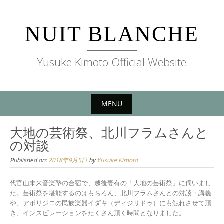
Skip
to
NUIT BLANCHE
content
Yusuke Kimoto Official Website
MENU
Skip
大地の芸術祭、北川フラムさんと
to
の対談
content
Published on:
2018年9月5日
by
Yusuke Kimoto
代官山未来音楽塾の合宿で、越後妻有の「大地の芸術祭」に伺いまし
た。芸術祭を堪能するのはもちろん、北川フラムさんとの対談・講義
や、アボリジニの民族楽器イダキ（ディジリドゥ）にも触れさせて頂
き、インスピレーションをたくさん頂く時間となりました。