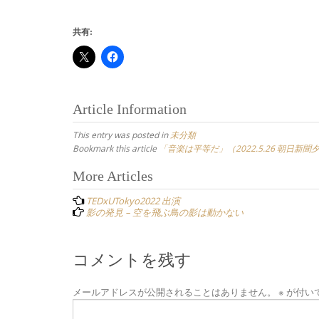
共有:
Article Information
This entry was posted in
未分類
Bookmark this article
「音楽は平等だ」（2022.5.26 朝日新
Post
More Articles
navigation
TEDxUTokyo2022 出演
影の発見 – 空を飛ぶ鳥の影は動かない
コメントを残す
メールアドレスが公開されることはありません。
※
が付い