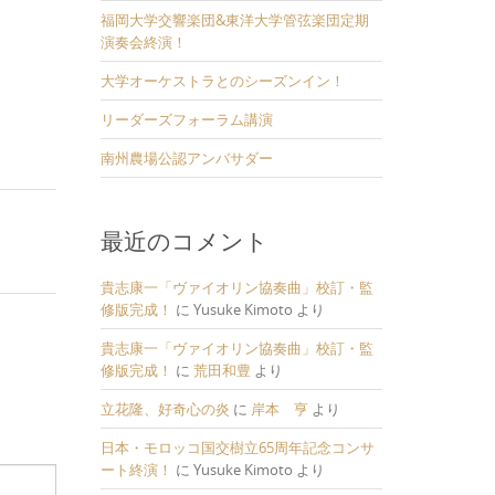
福岡大学交響楽団&東洋大学管弦楽団定期
演奏会終演！
大学オーケストラとのシーズンイン！
リーダーズフォーラム講演
南州農場公認アンバサダー
最近のコメント
貴志康一「ヴァイオリン協奏曲」校訂・監
修版完成！
に
Yusuke Kimoto
より
貴志康一「ヴァイオリン協奏曲」校訂・監
修版完成！
に
荒田和豊
より
立花隆、好奇心の炎
に
岸本 亨
より
日本・モロッコ国交樹立65周年記念コンサ
ート終演！
に
Yusuke Kimoto
より