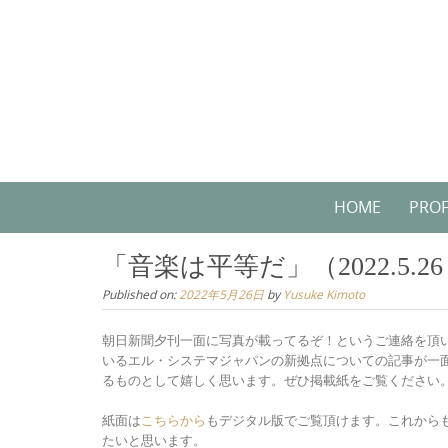
Skip
to
content
Skip
HOME
PROF
to
content
「音楽は平等だ」（2022.5.
Published on:
2022年5月26日
by
Yusuke Kimoto
朝日新聞夕刊一面に写真が載ってるぞ！というご連絡を頂
いるエル・システマジャパンの新拠点についての記事が一
るものとして嬉しく思います。ぜひ掲載紙をご覧ください
紙面は
こちらから
もデジタル版でご覧頂けます。これから
たいと思います。