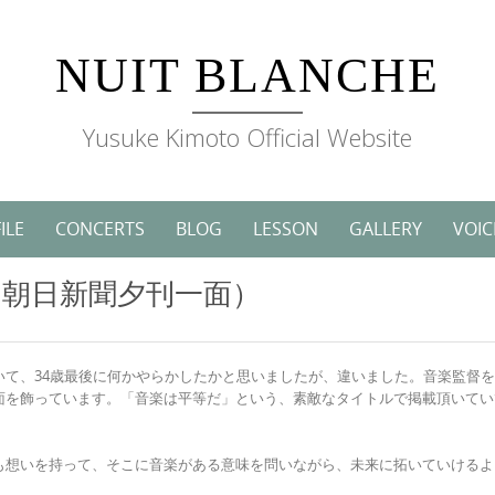
NUIT BLANCHE
Yusuke Kimoto Official Website
ILE
CONCERTS
BLOG
LESSON
GALLERY
VOIC
26 朝日新聞夕刊一面）
いて、34歳最後に何かやらかしたかと思いましたが、違いました。音楽監督
面を飾っています。「音楽は平等だ」という、素敵なタイトルで掲載頂いてい
。
も想いを持って、そこに音楽がある意味を問いながら、未来に拓いていけるよ