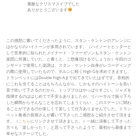
素敵なクリスマスイブでした
ありがとうございます
この感想に書いてくださったように、スタン・ケントンのアレンジに
はかなりのハイトーンが多用されています。（ハイノートヒッターと
して世界的に知られたメイナード・ファーガソンもスタン・ケントン
楽団に所属していた、と書くと、ご想像頂けるでしょうか）今回のコ
ンサートで使用した楽譜は、スタン・ケントン自身がレコーディング
の際に使用していたもので、ホルンに軽くHigh Gを求めてきますし、
トランペットにはDouble High Aまで出てきていたはずです。音程的
にこれを当てることはもちろんながら、しかもそのハイトーンを良い
音で吹いて下さるのだから、トッププロはやっぱりすごい。ジャズを
指揮するのははじめてで不安もありましたが、リハーサルで振り下ろ
した瞬間からそんなことを忘れてしまうぐらい、このステージに関わ
ることができるのが楽しくて楽しくて仕方ありませんでした。トラン
ペット奏者の長堀さんが書いて下さったご感想をご紹介させて頂きま
す。（
こちら
にリンクさせて頂きました。）一緒に演奏して下さった
方々も「楽しかった！」と思って下さったようで、最初から最後まで
幸せなステージでした。