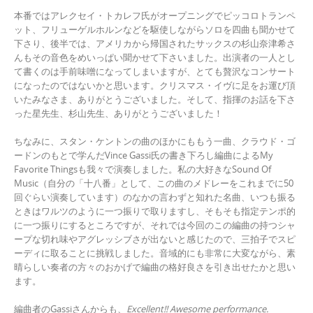
本番ではアレクセイ・トカレフ氏がオープニングでピッコロトランペ
ット、フリューゲルホルンなどを駆使しながらソロを四曲も聞かせて
下さり、後半では、アメリカから帰国されたサックスの杉山奈津希さ
んもその音色をめいっぱい聞かせて下さいました。出演者の一人とし
て書くのは手前味噌になってしまいますが、とても贅沢なコンサート
になったのではないかと思います。クリスマス・イヴに足をお運び頂
いたみなさま、ありがとうございました。そして、指揮のお話を下さ
った星先生、杉山先生、ありがとうございました！
ちなみに、スタン・ケントンの曲のほかにももう一曲、クラウド・ゴ
ードンのもとで学んだVince Gassi氏の書き下ろし編曲によるMy
Favorite Thingsも我々で演奏しました。私の大好きなSound Of
Music（自分の「十八番」として、この曲のメドレーをこれまでに50
回ぐらい演奏しています）のなかの言わずと知れた名曲、いつも振る
ときはワルツのように一つ振りで取りますし、そもそも指定テンポ的
に一つ振りにするところですが、それでは今回のこの編曲の持つシャ
ープな切れ味やアグレッシブさが出ないと感じたので、三拍子でスピ
ーディに取ることに挑戦しました。音域的にも非常に大変ながら、素
晴らしい奏者の方々のおかげで編曲の格好良さを引き出せたかと思い
ます。
編曲者のGassiさんからも、
Excellent!! Awesome performance.