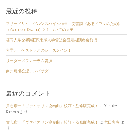
最近の投稿
フリードリヒ・ゲルンスハイム作曲 交響詩《あるドラマのために
（Zu einem Drama）》についてのメモ
福岡大学交響楽団&東洋大学管弦楽団定期演奏会終演！
大学オーケストラとのシーズンイン！
リーダーズフォーラム講演
南州農場公認アンバサダー
最近のコメント
貴志康一「ヴァイオリン協奏曲」校訂・監修版完成！
に
Yusuke
Kimoto
より
貴志康一「ヴァイオリン協奏曲」校訂・監修版完成！
に
荒田和豊
よ
り