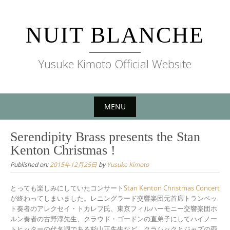
Skip
to
NUIT BLANCHE
content
Yusuke Kimoto Official Website
MENU
Skip
Serendipity Brass presents the Stan
to
Kenton Christmas !
content
Published on:
2015年12月25日
by
Yusuke Kimoto
とっても楽しみにしていたコンサート
Stan Kenton Christmas Concert
が終わってしまいました。レニングラード交響楽団元首席トランペッ
ト奏者のアレクセイ・トカレフ氏、東京フィルハーモニー交響楽団ホ
ルン奏者の古野淳先生、クラウド・ゴードンの直弟子にしてハイノー
トヒッターの代名詞である杉山正先生など、クラシックとジャズの両