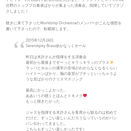
分野のトッププロ奏者ばかりが集まった演奏会。指揮していてゾクゾ
クしました！
聴きに来て下さったWorldship Orchestraのメンバーがこんな感想を
書いて下さったので、転載致します。
2015年12月24日
Serendipity Brass@かなっくホール
昨日は木許さんが指揮をする演奏会
最初から最後までずーっとキラッキラッのブラス
ラッパとホルンの通常の音域がわからなくなるくらい
ハイトーンばかり、脳の血管がプチッといっちゃうよ
うな音ばかりのクリスマスソング
最高にかっこよかった…
ああいうの聴くとほんとトキメク
もっと聴きたかった
ジャズを指揮する木許さんを客席から観るのは初めて
だけど、すっごい楽しいんだろうなっていうのがバン
バン伝わってきました。
こちらもすっごい楽しかったです♪