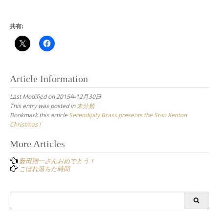
共有:
Article Information
Last Modified on 2015年12月30日
This entry was posted in
未分類
Bookmark this article
Serendipity Brass presents the Stan Kenton
Christmas !
Post
More Articles
navigation
薮田翔一さんおめでとう！
こぼれ落ちた時間
Search
for: