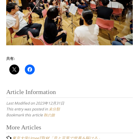
共有:
Article Information
Last Modified on 2023年12月31日
This entry was posted in
未分類
Bookmark this article
秋の旅
Post
More Articles
navigation
東京大学UmeeT取材「音と言葉で世界を駆ける」