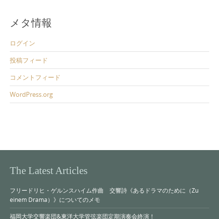
メタ情報
ログイン
投稿フィード
コメントフィード
WordPress.org
The Latest Articles
フリードリヒ・ゲルンスハイム作曲 交響詩《あるドラマのために（Zu
einem Drama）》についてのメモ
福岡大学交響楽団&東洋大学管弦楽団定期演奏会終演！