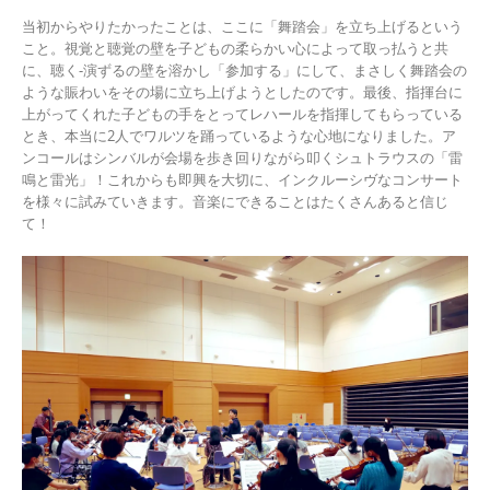
当初からやりたかったことは、ここに「舞踏会」を立ち上げるという
こと。視覚と聴覚の壁を子どもの柔らかい心によって取っ払うと共
に、聴く-演ずるの壁を溶かし「参加する」にして、まさしく舞踏会の
ような賑わいをその場に立ち上げようとしたのです。最後、指揮台に
上がってくれた子どもの手をとってレハールを指揮してもらっている
とき、本当に2人でワルツを踊っているような心地になりました。ア
ンコールはシンバルが会場を歩き回りながら叩くシュトラウスの「雷
鳴と雷光」！これからも即興を大切に、インクルーシヴなコンサート
を様々に試みていきます。音楽にできることはたくさんあると信じ
て！