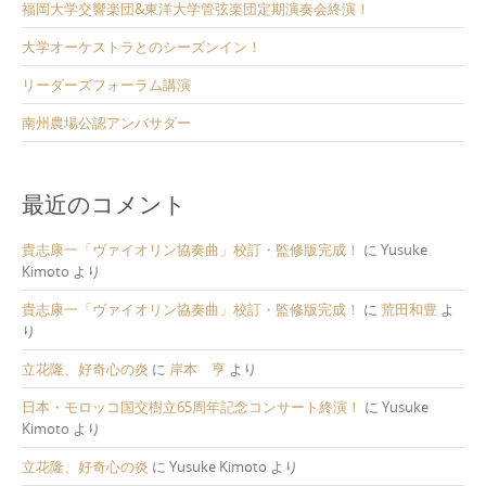
福岡大学交響楽団&東洋大学管弦楽団定期演奏会終演！
大学オーケストラとのシーズンイン！
リーダーズフォーラム講演
南州農場公認アンバサダー
最近のコメント
貴志康一「ヴァイオリン協奏曲」校訂・監修版完成！
に
Yusuke
Kimoto
より
貴志康一「ヴァイオリン協奏曲」校訂・監修版完成！
に
荒田和豊
よ
り
立花隆、好奇心の炎
に
岸本 亨
より
日本・モロッコ国交樹立65周年記念コンサート終演！
に
Yusuke
Kimoto
より
立花隆、好奇心の炎
に
Yusuke Kimoto
より