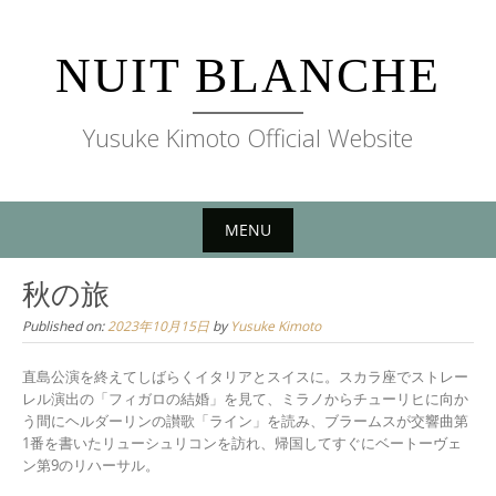
Skip
to
NUIT BLANCHE
content
Yusuke Kimoto Official Website
MENU
Skip
秋の旅
to
Published on:
2023年10月15日
by
Yusuke Kimoto
content
直島公演を終えてしばらくイタリアとスイスに。スカラ座でストレー
レル演出の「フィガロの結婚」を見て、ミラノからチューリヒに向か
う間にヘルダーリンの讃歌「ライン」を読み、ブラームスが交響曲第
1番を書いたリューシュリコンを訪れ、帰国してすぐにベートーヴェ
ン第9のリハーサル。