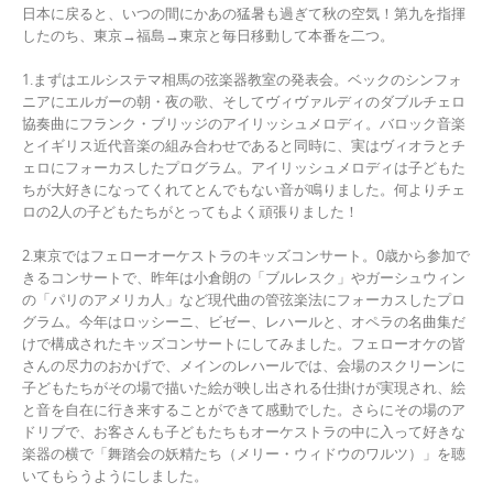
日本に戻ると、いつの間にかあの猛暑も過ぎて秋の空気！第九を指揮
したのち、東京→福島→東京と毎日移動して本番を二つ。
1.まずはエルシステマ相馬の弦楽器教室の発表会。ベックのシンフォ
ニアにエルガーの朝・夜の歌、そしてヴィヴァルディのダブルチェロ
協奏曲にフランク・ブリッジのアイリッシュメロディ。バロック音楽
とイギリス近代音楽の組み合わせであると同時に、実はヴィオラとチ
ェロにフォーカスしたプログラム。アイリッシュメロディは子どもた
ちが大好きになってくれてとんでもない音が鳴りました。何よりチェ
ロの2人の子どもたちがとってもよく頑張りました！
2.東京ではフェローオーケストラのキッズコンサート。0歳から参加で
きるコンサートで、昨年は小倉朗の「ブルレスク」やガーシュウィン
の「パリのアメリカ人」など現代曲の管弦楽法にフォーカスしたプロ
グラム。今年はロッシーニ、ビゼー、レハールと、オペラの名曲集だ
けで構成されたキッズコンサートにしてみました。フェローオケの皆
さんの尽力のおかげで、メインのレハールでは、会場のスクリーンに
子どもたちがその場で描いた絵が映し出される仕掛けが実現され、絵
と音を自在に行き来することができて感動でした。さらにその場のア
ドリブで、お客さんも子どもたちもオーケストラの中に入って好きな
楽器の横で「舞踏会の妖精たち（メリー・ウィドウのワルツ）」を聴
いてもらうようにしました。