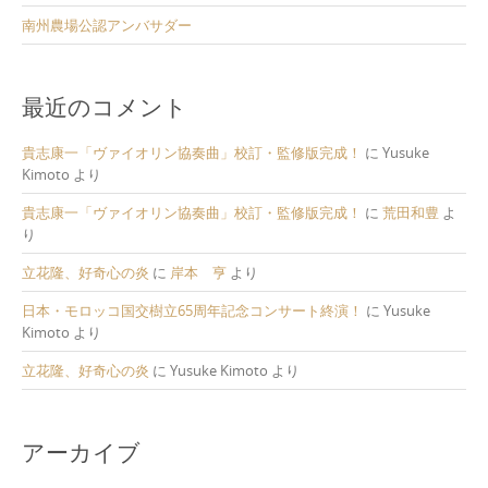
南州農場公認アンバサダー
最近のコメント
貴志康一「ヴァイオリン協奏曲」校訂・監修版完成！
に
Yusuke
Kimoto
より
貴志康一「ヴァイオリン協奏曲」校訂・監修版完成！
に
荒田和豊
よ
り
立花隆、好奇心の炎
に
岸本 亨
より
日本・モロッコ国交樹立65周年記念コンサート終演！
に
Yusuke
Kimoto
より
立花隆、好奇心の炎
に
Yusuke Kimoto
より
アーカイブ