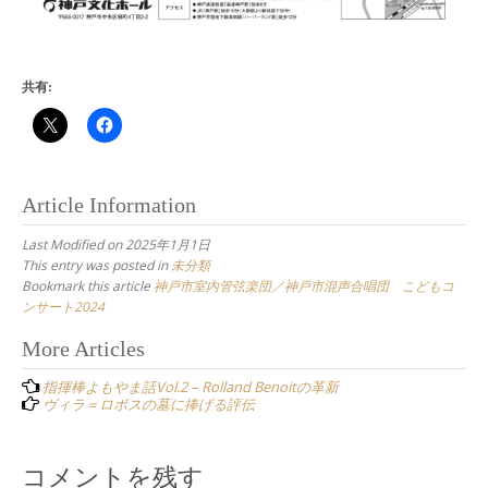
共有:
Article Information
Last Modified on 2025年1月1日
This entry was posted in
未分類
Bookmark this article
神戸市室内管弦楽団／神戸市混声合唱団 こどもコ
ンサート2024
Post
More Articles
navigation
指揮棒よもやま話Vol.2 – Rolland Benoitの革新
ヴィラ＝ロボスの墓に捧げる評伝
コメントを残す