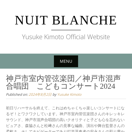
Skip
to
NUIT BLANCHE
content
Yusuke Kimoto Official Website
MENU
Skip
神戸市室内管弦楽団／神戸市混声
to
合唱団 こどもコンサート2024
content
Published on:
2024年8月2日
by
Yusuke Kimoto
初日リハーサルを終えて、これはめちゃくちゃ楽しいコンサートにな
るぞ！とワクワクしています。神戸市室内管弦楽団さんのキレッキレ
サウンド、神戸市混声合唱団の高いクオリティと子ども心を忘れない
ピュアさ、森脇さんと松﨑さんの見事な編曲、演出や舞台監督さんの
柔軟さ、そしてナビゲーターであり打楽器奏者の安永さんの彩り豊か