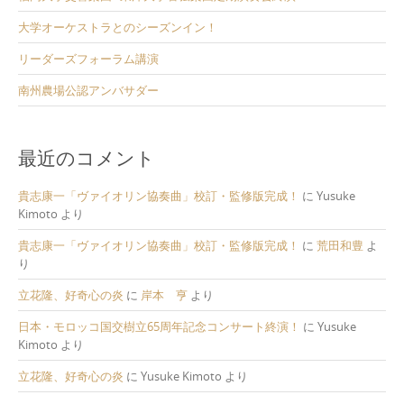
大学オーケストラとのシーズンイン！
リーダーズフォーラム講演
南州農場公認アンバサダー
最近のコメント
貴志康一「ヴァイオリン協奏曲」校訂・監修版完成！
に
Yusuke
Kimoto
より
貴志康一「ヴァイオリン協奏曲」校訂・監修版完成！
に
荒田和豊
よ
り
立花隆、好奇心の炎
に
岸本 亨
より
日本・モロッコ国交樹立65周年記念コンサート終演！
に
Yusuke
Kimoto
より
立花隆、好奇心の炎
に
Yusuke Kimoto
より