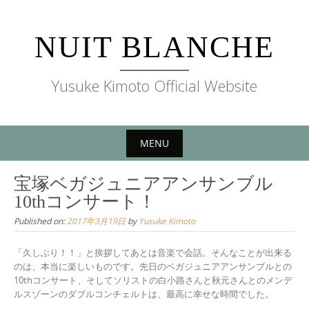
Skip
to
NUIT BLANCHE
content
Yusuke Kimoto Official Website
MENU
Skip
宝塚ベガジュニアアンサンブル
to
10thコンサート！
content
Published on:
2017年3月19日
by
Yusuke Kimoto
「久しぶり！！」と挨拶してあとは音楽で会話。そんなことが出来る
のは、本当に楽しいものです。先日のベガジュニアアンサンブルとの
10thコンサート、そしてソリストの白小路さんと秋元さんとのメンデ
ルスゾーンのダブルコンチェルトは、最高に幸せな時間でした。