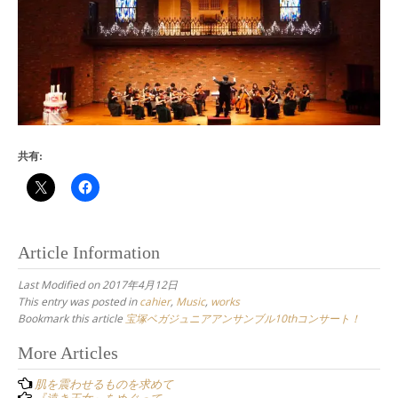
共有:
Article Information
Last Modified on 2017年4月12日
This entry was posted in
cahier
,
Music
,
works
Bookmark this article
宝塚ベガジュニアアンサンブル10thコンサート！
Post
More Articles
navigation
肌を震わせるものを求めて