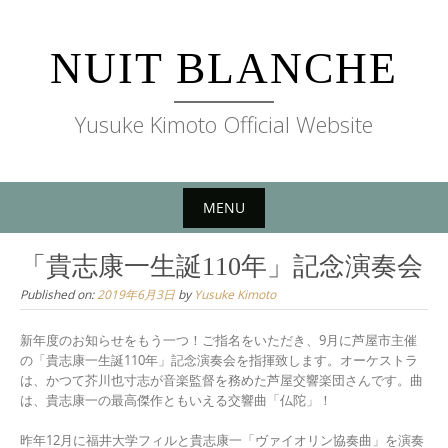
Skip
to
NUIT BLANCHE
content
Yusuke Kimoto Official Website
MENU
Skip
「貴志康一生誕110年」記念演奏会
to
Published on:
2019年6月3日
by
Yusuke Kimoto
content
新年度のお知らせをもう一つ！ご指名をいただき、9月に芦屋市主催
の「貴志康一生誕110年」記念演奏会を指揮致します。オーケストラ
は、かつて芥川也寸志が音楽監督を務めた芦屋交響楽団さんです。曲
は、貴志康一の最高傑作ともいえる交響曲「仏陀」！
昨年12月に福井大学フィルと貴志康一「ヴァイオリン協奏曲」を演奏