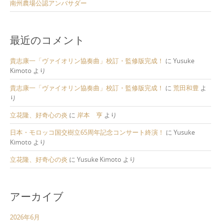
南州農場公認アンバサダー
最近のコメント
貴志康一「ヴァイオリン協奏曲」校訂・監修版完成！
に
Yusuke
Kimoto
より
貴志康一「ヴァイオリン協奏曲」校訂・監修版完成！
に
荒田和豊
よ
り
立花隆、好奇心の炎
に
岸本 亨
より
日本・モロッコ国交樹立65周年記念コンサート終演！
に
Yusuke
Kimoto
より
立花隆、好奇心の炎
に
Yusuke Kimoto
より
アーカイブ
2026年6月