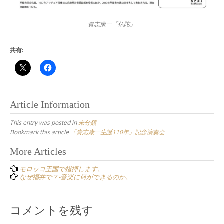
貴志康一「仏陀」
共有:
Article Information
This entry was posted in
未分類
Bookmark this article
「貴志康一生誕110年」記念演奏会
Post
More Articles
navigation
モロッコ王国で指揮します。
なぜ福井で？-音楽に何ができるのか。
コメントを残す