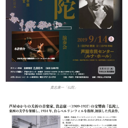
貴志康一「仏陀」