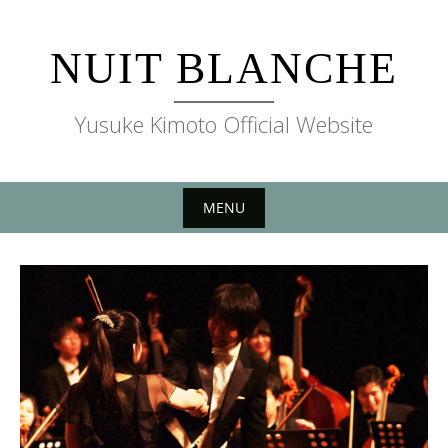
Skip
to
NUIT BLANCHE
content
Yusuke Kimoto Official Website
MENU
Skip
to
content